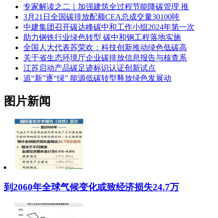
专家解读之二｜加强建筑全过程节能降碳管理 推
3月21日全国碳排放配额CEA总成交量30100吨
中建集团召开碳达峰碳中和工作小组2024年第一次
助力钢铁行业绿色转型 碳中和钢工程落地实施
全国人大代表苏荣欢：科技创新推动绿色低碳高
关于省生态环境厅企业碳排放信息报告与核查系
江苏启动产品碳足迹标识认证创新试点
追“新”逐“绿” 能源低碳转型释放绿色发展动
图片新闻
到2060年全球气候变化或致经济损失24.7万