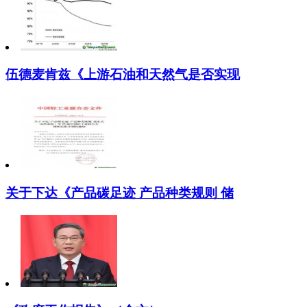
伍德麦肯兹《上游石油和天然气是否实现
关于下达《产品碳足迹 产品种类规则 储