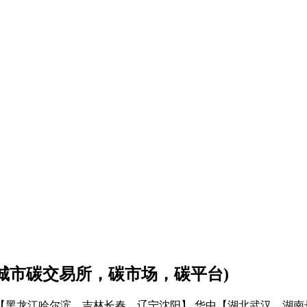
会城市碳交易所，碳市场，碳平台)
【黑龙江哈尔滨、吉林长春、辽宁沈阳】
华中【湖北武汉、湖南