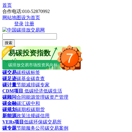
首页
合作电话:010-52870992
网站地图
设为首页
登录
注册
搜索
易碳投资指数
7
碳排放交易市场投资风向标
碳交易
碳税
碳标签
碳足迹
碳基金
碳盘查
碳计量
节能减排
碳专家
CDM项目
低碳经济
低碳生活
碳顾问
合同能源管理
碳资产管理
碳金融
碳汇
碳中和
碳规划
碳期权
碳期货
新能源
政策法规
碳信用
VERs项目
低碳环保
碳交易所
碳专题
节能服务公司
碳交易案例