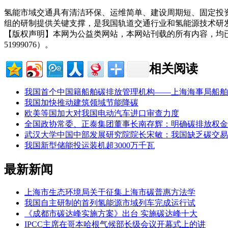
氢能市域交通具有清洁环保、运维简单、建设周期短、固定投
组的研制提供关键支撑，是我国轨道交通行业和氢能源技术研
【版权声明】本网为公益类网站，本网站刊载的所有内容，均
51999076）。
相关阅读
我国首个中国籍船舶碳排放管理机构——上海海事局船舶
我国加快推动建筑领域节能降碳
欧美等国加大对我国电动汽车进口审查力度
全国政协常委、正泰集团董事长南存辉：明确碳排放权金
武汉大学中国中部发展研究院院长宋敏：我国缺乏碳交易
我国新型储能投运装机超3000万千瓦
最新新闻
上海市生态环境局关于征集上海市碳普惠方法学
我国自主研制的首列氢能源市域列车完成运行试
《成都市碳达峰实施方案》出台 实施碳达峰十大
IPCC主席在哥本哈根气候部长级会议开幕式上的讲