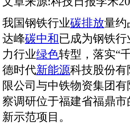
文章来源:科技日报
李禾
20
我国钢铁行业
碳排放
量约
达峰
碳中和
已成为钢铁行
力行业
绿色
转型，落实“
德时代
新能源
科技股份有
限公司与中铁物资集团有
察调研位于福建省福鼎市
新示范项目。