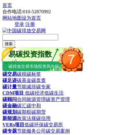
首页
合作电话:010-52870992
网站地图
设为首页
登录
注册
搜索
易碳投资指数
7
碳排放交易市场投资风向标
碳交易
碳税
碳标签
碳足迹
碳基金
碳盘查
碳计量
节能减排
碳专家
CDM项目
低碳经济
低碳生活
碳顾问
合同能源管理
碳资产管理
碳金融
碳汇
碳中和
碳规划
碳期权
碳期货
新能源
政策法规
碳信用
VERs项目
低碳环保
碳交易所
碳专题
节能服务公司
碳交易案例