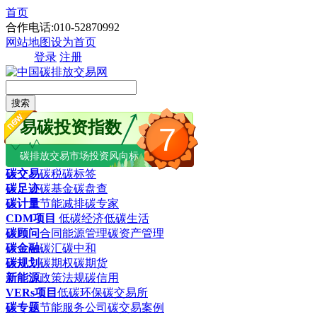
首页
合作电话:010-52870992
网站地图
设为首页
登录
注册
搜索
易碳投资指数
7
碳排放交易市场投资风向标
碳交易
碳税
碳标签
碳足迹
碳基金
碳盘查
碳计量
节能减排
碳专家
CDM项目
低碳经济
低碳生活
碳顾问
合同能源管理
碳资产管理
碳金融
碳汇
碳中和
碳规划
碳期权
碳期货
新能源
政策法规
碳信用
VERs项目
低碳环保
碳交易所
碳专题
节能服务公司
碳交易案例