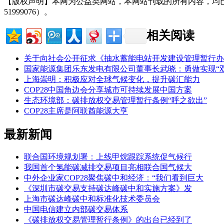
【版权声明】本网为公益类网站，本网站刊载的所有内容，均
51999076）。
相关阅读
关于向社会公开征求《抽水蓄能电站开发建设管理暂行办
国家能源集团乐东发电有限公司董事长武晓：勇做实现“
上海崇明：积极应对全球气候变化，提升碳汇能力
COP28中国角边会分享城市可持续发展中国方案
生态环境部：碳排放权交易管理暂行条例“呼之欲出”
COP28主席是阿联酋能源大亨
最新新闻
联合国环境规划署：上线甲烷跟踪系统促气候行
我国首个氢能碳减排交易项目亮相联合国气候大
中外企业家COP28聚焦碳中和经济：“我们看到巨大
《深圳市碳交易支持碳达峰碳中和实施方案》发
上海市碳达峰碳中和标准化技术委员会
中国电信建立内部碳交易体系
《碳排放权交易管理暂行条例》的出台已经到了