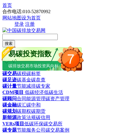
首页
合作电话:010-52870992
网站地图
设为首页
登录
注册
搜索
易碳投资指数
7
碳排放交易市场投资风向标
碳交易
碳税
碳标签
碳足迹
碳基金
碳盘查
碳计量
节能减排
碳专家
CDM项目
低碳经济
低碳生活
碳顾问
合同能源管理
碳资产管理
碳金融
碳汇
碳中和
碳规划
碳期权
碳期货
新能源
政策法规
碳信用
VERs项目
低碳环保
碳交易所
碳专题
节能服务公司
碳交易案例