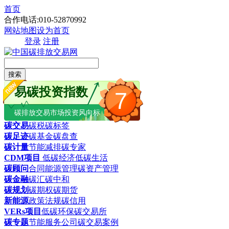
首页
合作电话:010-52870992
网站地图
设为首页
登录
注册
搜索
易碳投资指数
7
碳排放交易市场投资风向标
碳交易
碳税
碳标签
碳足迹
碳基金
碳盘查
碳计量
节能减排
碳专家
CDM项目
低碳经济
低碳生活
碳顾问
合同能源管理
碳资产管理
碳金融
碳汇
碳中和
碳规划
碳期权
碳期货
新能源
政策法规
碳信用
VERs项目
低碳环保
碳交易所
碳专题
节能服务公司
碳交易案例