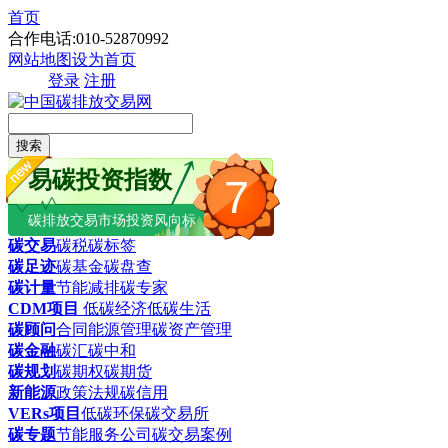
首页
合作电话:010-52870992
网站地图
设为首页
登录
注册
搜索
易碳投资指数
7
碳排放交易市场投资风向标
碳交易
碳税
碳标签
碳足迹
碳基金
碳盘查
碳计量
节能减排
碳专家
CDM项目
低碳经济
低碳生活
碳顾问
合同能源管理
碳资产管理
碳金融
碳汇
碳中和
碳规划
碳期权
碳期货
新能源
政策法规
碳信用
VERs项目
低碳环保
碳交易所
碳专题
节能服务公司
碳交易案例