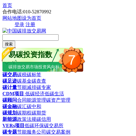
首页
合作电话:010-52870992
网站地图
设为首页
登录
注册
搜索
易碳投资指数
7
碳排放交易市场投资风向标
碳交易
碳税
碳标签
碳足迹
碳基金
碳盘查
碳计量
节能减排
碳专家
CDM项目
低碳经济
低碳生活
碳顾问
合同能源管理
碳资产管理
碳金融
碳汇
碳中和
碳规划
碳期权
碳期货
新能源
政策法规
碳信用
VERs项目
低碳环保
碳交易所
碳专题
节能服务公司
碳交易案例