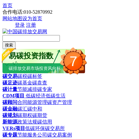
首页
合作电话:010-52870992
网站地图
设为首页
登录
注册
搜索
易碳投资指数
7
碳排放交易市场投资风向标
碳交易
碳税
碳标签
碳足迹
碳基金
碳盘查
碳计量
节能减排
碳专家
CDM项目
低碳经济
低碳生活
碳顾问
合同能源管理
碳资产管理
碳金融
碳汇
碳中和
碳规划
碳期权
碳期货
新能源
政策法规
碳信用
VERs项目
低碳环保
碳交易所
碳专题
节能服务公司
碳交易案例