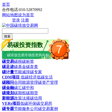
首页
合作电话:010-52870992
网站地图
设为首页
登录
注册
搜索
易碳投资指数
7
碳排放交易市场投资风向标
碳交易
碳税
碳标签
碳足迹
碳基金
碳盘查
碳计量
节能减排
碳专家
CDM项目
低碳经济
低碳生活
碳顾问
合同能源管理
碳资产管理
碳金融
碳汇
碳中和
碳规划
碳期权
碳期货
新能源
政策法规
碳信用
VERs项目
低碳环保
碳交易所
碳专题
节能服务公司
碳交易案例