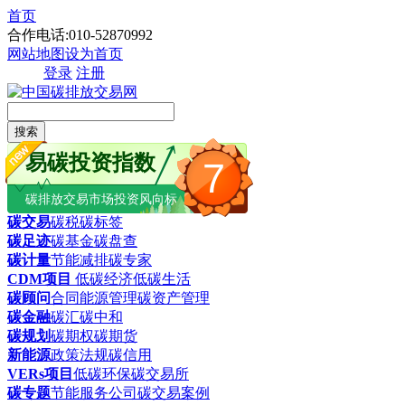
首页
合作电话:010-52870992
网站地图
设为首页
登录
注册
搜索
易碳投资指数
7
碳排放交易市场投资风向标
碳交易
碳税
碳标签
碳足迹
碳基金
碳盘查
碳计量
节能减排
碳专家
CDM项目
低碳经济
低碳生活
碳顾问
合同能源管理
碳资产管理
碳金融
碳汇
碳中和
碳规划
碳期权
碳期货
新能源
政策法规
碳信用
VERs项目
低碳环保
碳交易所
碳专题
节能服务公司
碳交易案例