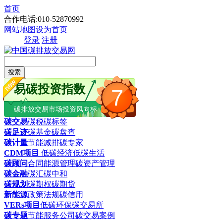
首页
合作电话:010-52870992
网站地图
设为首页
登录
注册
搜索
易碳投资指数
7
碳排放交易市场投资风向标
碳交易
碳税
碳标签
碳足迹
碳基金
碳盘查
碳计量
节能减排
碳专家
CDM项目
低碳经济
低碳生活
碳顾问
合同能源管理
碳资产管理
碳金融
碳汇
碳中和
碳规划
碳期权
碳期货
新能源
政策法规
碳信用
VERs项目
低碳环保
碳交易所
碳专题
节能服务公司
碳交易案例