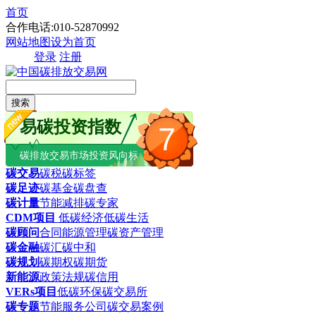
首页
合作电话:010-52870992
网站地图
设为首页
登录
注册
搜索
易碳投资指数
7
碳排放交易市场投资风向标
碳交易
碳税
碳标签
碳足迹
碳基金
碳盘查
碳计量
节能减排
碳专家
CDM项目
低碳经济
低碳生活
碳顾问
合同能源管理
碳资产管理
碳金融
碳汇
碳中和
碳规划
碳期权
碳期货
新能源
政策法规
碳信用
VERs项目
低碳环保
碳交易所
碳专题
节能服务公司
碳交易案例