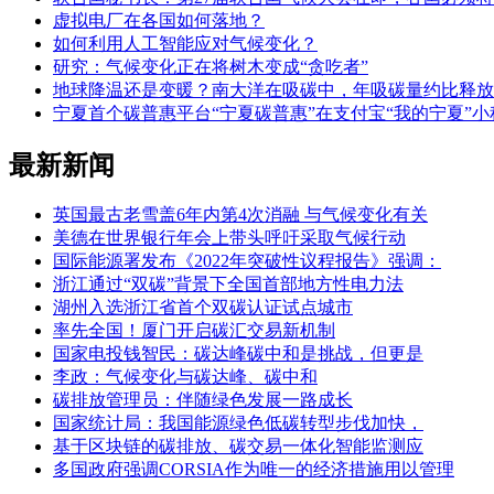
虚拟电厂在各国如何落地？
如何利用人工智能应对气候变化？
研究：气候变化正在将树木变成“贪吃者”
地球降温还是变暖？南大洋在吸碳中，年吸碳量约比释放多
宁夏首个碳普惠平台“宁夏碳普惠”在支付宝“我的宁夏”
最新新闻
英国最古老雪盖6年内第4次消融 与气候变化有关
美德在世界银行年会上带头呼吁采取气候行动
国际能源署发布《2022年突破性议程报告》强调：
浙江通过“双碳”背景下全国首部地方性电力法
湖州入选浙江省首个双碳认证试点城市
率先全国！厦门开启碳汇交易新机制
国家电投钱智民：碳达峰碳中和是挑战，但更是
李政：气候变化与碳达峰、碳中和
碳排放管理员：伴随绿色发展一路成长
国家统计局：我国能源绿色低碳转型步伐加快，
基于区块链的碳排放、碳交易一体化智能监测应
多国政府强调CORSIA作为唯一的经济措施用以管理