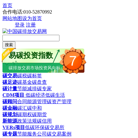
首页
合作电话:010-52870992
网站地图
设为首页
登录
注册
搜索
易碳投资指数
7
碳排放交易市场投资风向标
碳交易
碳税
碳标签
碳足迹
碳基金
碳盘查
碳计量
节能减排
碳专家
CDM项目
低碳经济
低碳生活
碳顾问
合同能源管理
碳资产管理
碳金融
碳汇
碳中和
碳规划
碳期权
碳期货
新能源
政策法规
碳信用
VERs项目
低碳环保
碳交易所
碳专题
节能服务公司
碳交易案例