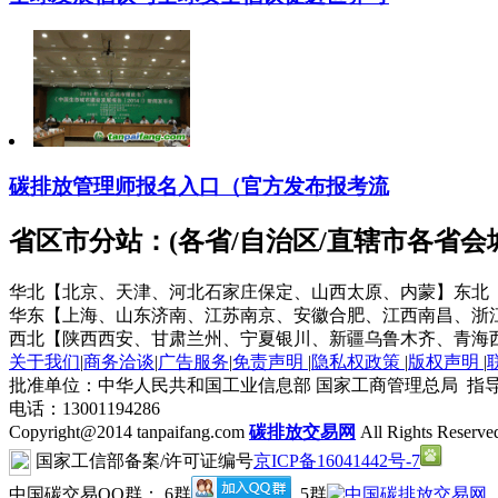
碳排放管理师报名入口（官方发布报考流
省区市分站：(各省/自治区/直辖市各省
华北【北京、天津、河北石家庄保定、山西太原、内蒙】
东北
华东【上海、山东济南、江苏南京、安徽合肥、江西南昌、浙
西北【陕西西安、甘肃兰州、宁夏银川、新疆乌鲁木齐、青海
关于我们
|
商务洽谈
|
广告服务
|
免责声明
|
隐私权政策
|
版权声明
|
批准单位：中华人民共和国工业信息部 国家工商管理总局 指导
电话：13001194286
Copyright@2014 tanpaifang.com
碳排放交易网
All Rights Reserve
国家工信部备案/许可证编号
京ICP备16041442号-7
中国碳交易QQ群： 6群
5群