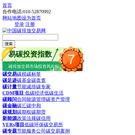
首页
合作电话:010-52870992
网站地图
设为首页
登录
注册
搜索
易碳投资指数
7
碳排放交易市场投资风向标
碳交易
碳税
碳标签
碳足迹
碳基金
碳盘查
碳计量
节能减排
碳专家
CDM项目
低碳经济
低碳生活
碳顾问
合同能源管理
碳资产管理
碳金融
碳汇
碳中和
碳规划
碳期权
碳期货
新能源
政策法规
碳信用
VERs项目
低碳环保
碳交易所
碳专题
节能服务公司
碳交易案例