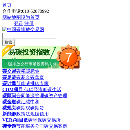
首页
合作电话:010-52870992
网站地图
设为首页
登录
注册
搜索
易碳投资指数
7
碳排放交易市场投资风向标
碳交易
碳税
碳标签
碳足迹
碳基金
碳盘查
碳计量
节能减排
碳专家
CDM项目
低碳经济
低碳生活
碳顾问
合同能源管理
碳资产管理
碳金融
碳汇
碳中和
碳规划
碳期权
碳期货
新能源
政策法规
碳信用
VERs项目
低碳环保
碳交易所
碳专题
节能服务公司
碳交易案例