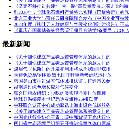
《关于加快建立产品碳足迹管理体系的意见》的组织实施
《坚定不移推进共建“一带一路”高质量发展走深走实的愿
到2030年，全球化石燃料产量将比实现《巴黎协定》的
北方工业大学与责任云研究院联合发布《中国企业可持续信
2023年度《柳叶刀人群健康与气候变化倒计时报告》正
《重庆市国家储备林经营碳汇项目方法学(备案号：CQCM-0
最新新闻
《关于加快建立产品碳足迹管理体系的意见》的
《关于加快建立产品碳足迹管理体系的意见》的
煤层气（瓦斯）的开发和利用将成为我国甲烷排
为避免贸易转移 欧盟七国呼吁重新考虑航运排放
韩国釜山市推进温室气体减排认证，打造市民参
越南通过绿色增长应对气候变化
联合国粮农组织：少吃肉类实现净零排放目标
地球升温幅度本世纪恐达灾难性2.9摄氏度
中环联合认证中心成功获选上海市绿色低碳服务
《关于加快建立产品碳足迹管理体系的意见》的
中国光伏行业协会王青：碳中和背景下光伏行业
四川省生态环境厅组织召开推进温室气体自愿减