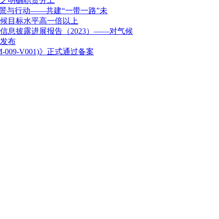
之明确职责分工
景与行动——共建“一带一路”未
气候目标水平高一倍以上
息披露进展报告（2023）——对气候
式发布
09-V001)》正式通过备案