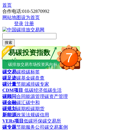
首页
合作电话:010-52870992
网站地图
设为首页
登录
注册
搜索
易碳投资指数
7
碳排放交易市场投资风向标
碳交易
碳税
碳标签
碳足迹
碳基金
碳盘查
碳计量
节能减排
碳专家
CDM项目
低碳经济
低碳生活
碳顾问
合同能源管理
碳资产管理
碳金融
碳汇
碳中和
碳规划
碳期权
碳期货
新能源
政策法规
碳信用
VERs项目
低碳环保
碳交易所
碳专题
节能服务公司
碳交易案例