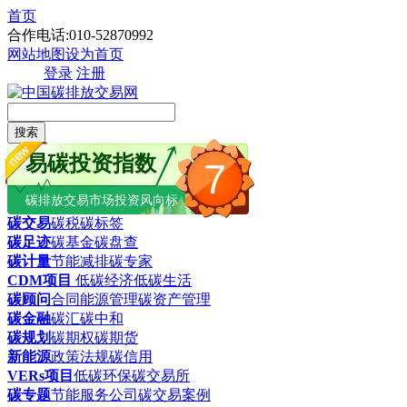
首页
合作电话:010-52870992
网站地图
设为首页
登录
注册
搜索
易碳投资指数
7
碳排放交易市场投资风向标
碳交易
碳税
碳标签
碳足迹
碳基金
碳盘查
碳计量
节能减排
碳专家
CDM项目
低碳经济
低碳生活
碳顾问
合同能源管理
碳资产管理
碳金融
碳汇
碳中和
碳规划
碳期权
碳期货
新能源
政策法规
碳信用
VERs项目
低碳环保
碳交易所
碳专题
节能服务公司
碳交易案例