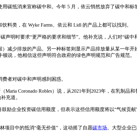
了使用碳抵消来宣称碳中和。今年 5 月，依云悄然放弃了碳中
料类，在 Wyke Farms、依云和 Lidl 的产品上都可以找到。
业在进行碳声明时要求“更严格的要求和细节”。他补充说，人们对“碳
据）减少排放的产品。另一种标签则显示产品排放量从某一年开始
。牛顿说，他相信这些声明符合政府的绿色声明规范和广告规范。
示，消费者对碳中和声明感到困惑。
a Coronado Robles）说，从2021年到2023年，在乳
她补充道。
将鼓励企业投资碳信用额度，但表示这些信用额度将以“气候贡献
森林项目中的抵消“毫无价值”，这动摇了自愿
碳市场
。大型企业已