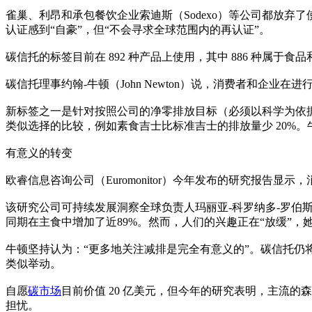
雀巢、利昂和承包餐饮企业索迪斯（Sodexo）等公司都放弃
认证感到“自豪”，但“不会寻求全球范围内的再认证”。
碳信托的标签目前在 892 种产品上使用，其中 886 种属于食品和饮
碳信托理事约翰-牛顿（John Newton）说，消费者和企
新标签之一是针对按照公司的净零排放目标（必须以科学为依
类似选择的比较，例如素食吉士比标准吉士的排放量少 20%
有意义的转变
欧睿信息咨询公司（Euromonitor）今年发布的研究报告显
该研究公司可持续发展洞察全球负责人玛丽亚-科罗纳多-罗伯斯（Mari
同期在主食中增加了近89%。然而，人们的兴趣正在“放缓”，
牛顿坚持认为：“更多地关注减排是完全有意义的”。碳信托仍
类似举动。
自愿
碳市场
目前价值 20 亿美元，但今年的研究表明，主流的
担忧。