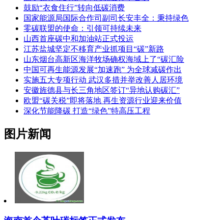
鼓励“衣食住行”转向低碳消费
国家能源局国际合作司副司长安丰全：秉持绿色
零碳联盟的使命：引领可持续未来
山西首座碳中和加油站正式投运
江苏盐城坚定不移育产业抓项目“碳”新路
山东烟台高新区海洋牧场确权海域上了“碳汇险
中国可再生能源发展“加速跑” 为全球减碳作出
实施五大专项行动 武汉多措并举改善人居环境
安徽旌德县与长三角地区签订“异地认购碳汇”
欧盟“碳关税”即将落地 再生资源行业迎来价值
深化节能降碳 打造“绿色”特高压工程
图片新闻