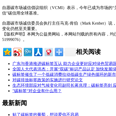
自愿碳市场诚信倡议组织（VCMI）表示，今年已成为市场的
信”碳信用全球基准。
自愿碳市场诚信委员会执行主任马克-肯伯（Mark Kenbe
变化仍然至关重要。
【版权声明】本网为公益类网站，本网站刊载的所有内容，均
51999076）。
相关阅读
广东与香港推进碳标签互认 助力企业更好应对绿色贸易
全国人大代表洪杰：开展“双碳”标识产品认定 加快发展
碳标签催生了一个低碳消费拉动低碳生产绿色循环的新市
对碳排放标签政策的实施进行研究论文
生态环境部应对气候变化司副司长蒋兆理：碳标签亮剑 应
”碳标签“对企业有什么用？
最新新闻
贴了碳标签的葡萄，想说爱你不容易