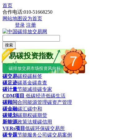
首页
合作电话:010-51668250
网站地图
设为首页
登录
注册
搜索
易碳投资指数
7
碳排放交易市场投资风向标
碳交易
碳税
碳标签
碳足迹
碳基金
碳盘查
碳计量
节能减排
碳专家
CDM项目
低碳经济
低碳生活
碳顾问
合同能源管理
碳资产管理
碳金融
碳汇
碳中和
碳规划
碳期权
碳期货
新能源
政策法规
碳信用
VERs项目
低碳环保
碳交易所
碳专题
节能服务公司
碳交易案例