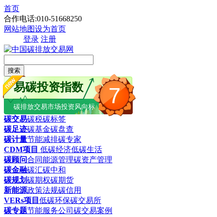
首页
合作电话:010-51668250
网站地图
设为首页
登录
注册
搜索
易碳投资指数
7
碳排放交易市场投资风向标
碳交易
碳税
碳标签
碳足迹
碳基金
碳盘查
碳计量
节能减排
碳专家
CDM项目
低碳经济
低碳生活
碳顾问
合同能源管理
碳资产管理
碳金融
碳汇
碳中和
碳规划
碳期权
碳期货
新能源
政策法规
碳信用
VERs项目
低碳环保
碳交易所
碳专题
节能服务公司
碳交易案例