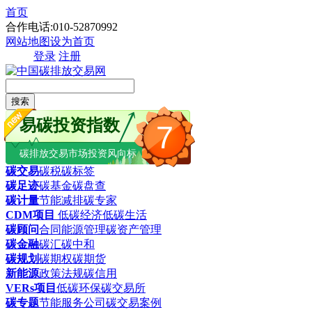
首页
合作电话:010-52870992
网站地图
设为首页
登录
注册
搜索
易碳投资指数
7
碳排放交易市场投资风向标
碳交易
碳税
碳标签
碳足迹
碳基金
碳盘查
碳计量
节能减排
碳专家
CDM项目
低碳经济
低碳生活
碳顾问
合同能源管理
碳资产管理
碳金融
碳汇
碳中和
碳规划
碳期权
碳期货
新能源
政策法规
碳信用
VERs项目
低碳环保
碳交易所
碳专题
节能服务公司
碳交易案例