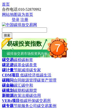
首页
合作电话:010-52870992
网站地图
设为首页
登录
注册
搜索
易碳投资指数
7
碳排放交易市场投资风向标
碳交易
碳税
碳标签
碳足迹
碳基金
碳盘查
碳计量
节能减排
碳专家
CDM项目
低碳经济
低碳生活
碳顾问
合同能源管理
碳资产管理
碳金融
碳汇
碳中和
碳规划
碳期权
碳期货
新能源
政策法规
碳信用
VERs项目
低碳环保
碳交易所
碳专题
节能服务公司
碳交易案例