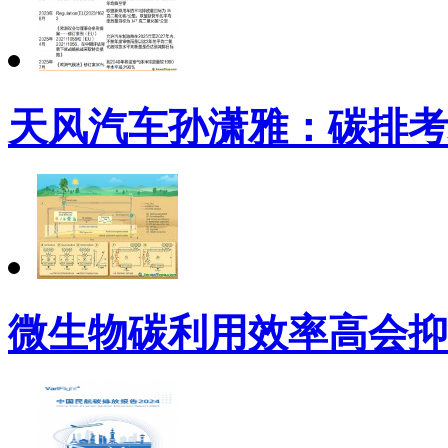
天风汽车孙潇雅：碳排考
微生物碳利用效率高会抑