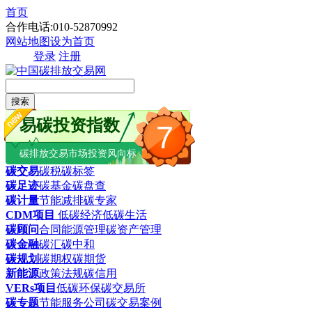
首页
合作电话:010-52870992
网站地图
设为首页
登录
注册
搜索
易碳投资指数
7
碳排放交易市场投资风向标
碳交易
碳税
碳标签
碳足迹
碳基金
碳盘查
碳计量
节能减排
碳专家
CDM项目
低碳经济
低碳生活
碳顾问
合同能源管理
碳资产管理
碳金融
碳汇
碳中和
碳规划
碳期权
碳期货
新能源
政策法规
碳信用
VERs项目
低碳环保
碳交易所
碳专题
节能服务公司
碳交易案例