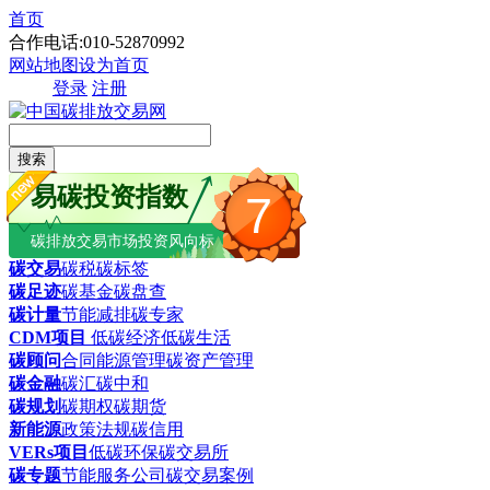
首页
合作电话:010-52870992
网站地图
设为首页
登录
注册
搜索
易碳投资指数
7
碳排放交易市场投资风向标
碳交易
碳税
碳标签
碳足迹
碳基金
碳盘查
碳计量
节能减排
碳专家
CDM项目
低碳经济
低碳生活
碳顾问
合同能源管理
碳资产管理
碳金融
碳汇
碳中和
碳规划
碳期权
碳期货
新能源
政策法规
碳信用
VERs项目
低碳环保
碳交易所
碳专题
节能服务公司
碳交易案例