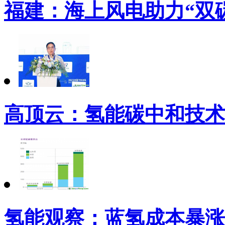
福建：海上风电助力“双
高顶云：氢能碳中和技术
氢能观察：蓝氢成本暴涨