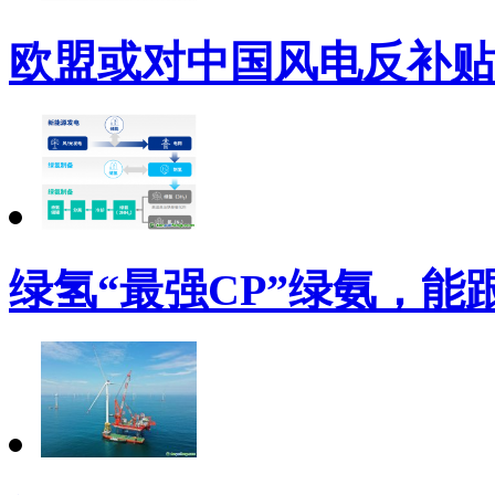
欧盟或对中国风电反补贴
绿氢“最强CP”绿氨，能