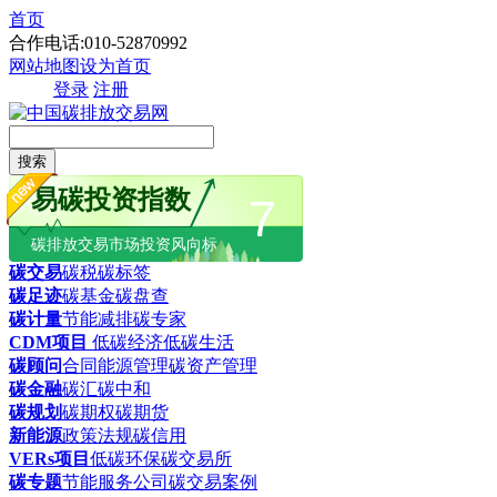
首页
合作电话:010-52870992
网站地图
设为首页
登录
注册
搜索
易碳投资指数
7
碳排放交易市场投资风向标
碳交易
碳税
碳标签
碳足迹
碳基金
碳盘查
碳计量
节能减排
碳专家
CDM项目
低碳经济
低碳生活
碳顾问
合同能源管理
碳资产管理
碳金融
碳汇
碳中和
碳规划
碳期权
碳期货
新能源
政策法规
碳信用
VERs项目
低碳环保
碳交易所
碳专题
节能服务公司
碳交易案例