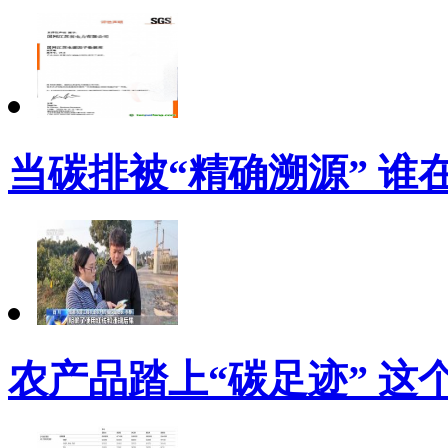
当碳排被“精确溯源” 谁
农产品踏上“碳足迹” 这