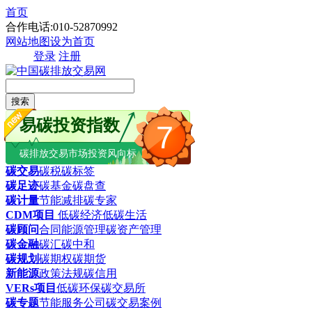
首页
合作电话:010-52870992
网站地图
设为首页
登录
注册
搜索
易碳投资指数
7
碳排放交易市场投资风向标
碳交易
碳税
碳标签
碳足迹
碳基金
碳盘查
碳计量
节能减排
碳专家
CDM项目
低碳经济
低碳生活
碳顾问
合同能源管理
碳资产管理
碳金融
碳汇
碳中和
碳规划
碳期权
碳期货
新能源
政策法规
碳信用
VERs项目
低碳环保
碳交易所
碳专题
节能服务公司
碳交易案例