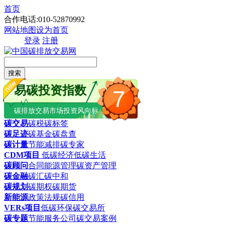
首页
合作电话:010-52870992
网站地图
设为首页
登录
注册
搜索
易碳投资指数
7
碳排放交易市场投资风向标
碳交易
碳税
碳标签
碳足迹
碳基金
碳盘查
碳计量
节能减排
碳专家
CDM项目
低碳经济
低碳生活
碳顾问
合同能源管理
碳资产管理
碳金融
碳汇
碳中和
碳规划
碳期权
碳期货
新能源
政策法规
碳信用
VERs项目
低碳环保
碳交易所
碳专题
节能服务公司
碳交易案例