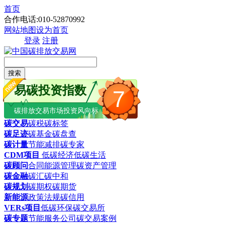
首页
合作电话:010-52870992
网站地图
设为首页
登录
注册
搜索
易碳投资指数
7
碳排放交易市场投资风向标
碳交易
碳税
碳标签
碳足迹
碳基金
碳盘查
碳计量
节能减排
碳专家
CDM项目
低碳经济
低碳生活
碳顾问
合同能源管理
碳资产管理
碳金融
碳汇
碳中和
碳规划
碳期权
碳期货
新能源
政策法规
碳信用
VERs项目
低碳环保
碳交易所
碳专题
节能服务公司
碳交易案例