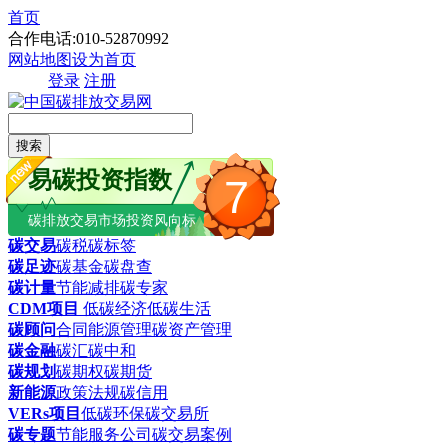
首页
合作电话:010-52870992
网站地图
设为首页
登录
注册
搜索
易碳投资指数
7
碳排放交易市场投资风向标
碳交易
碳税
碳标签
碳足迹
碳基金
碳盘查
碳计量
节能减排
碳专家
CDM项目
低碳经济
低碳生活
碳顾问
合同能源管理
碳资产管理
碳金融
碳汇
碳中和
碳规划
碳期权
碳期货
新能源
政策法规
碳信用
VERs项目
低碳环保
碳交易所
碳专题
节能服务公司
碳交易案例