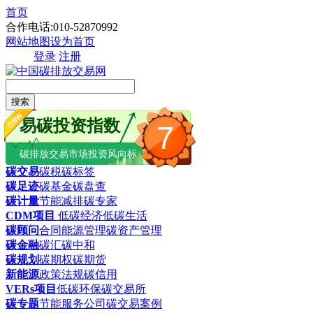
首页
合作电话:010-52870992
网站地图
设为首页
登录
注册
搜索
易碳投资指数
7
碳排放交易市场投资风向标
碳交易
碳税
碳标签
碳足迹
碳基金
碳盘查
碳计量
节能减排
碳专家
CDM项目
低碳经济
低碳生活
碳顾问
合同能源管理
碳资产管理
碳金融
碳汇
碳中和
碳规划
碳期权
碳期货
新能源
政策法规
碳信用
VERs项目
低碳环保
碳交易所
碳专题
节能服务公司
碳交易案例