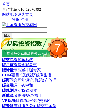
首页
合作电话:010-52870992
网站地图
设为首页
登录
注册
搜索
易碳投资指数
7
碳排放交易市场投资风向标
碳交易
碳税
碳标签
碳足迹
碳基金
碳盘查
碳计量
节能减排
碳专家
CDM项目
低碳经济
低碳生活
碳顾问
合同能源管理
碳资产管理
碳金融
碳汇
碳中和
碳规划
碳期权
碳期货
新能源
政策法规
碳信用
VERs项目
低碳环保
碳交易所
碳专题
节能服务公司
碳交易案例