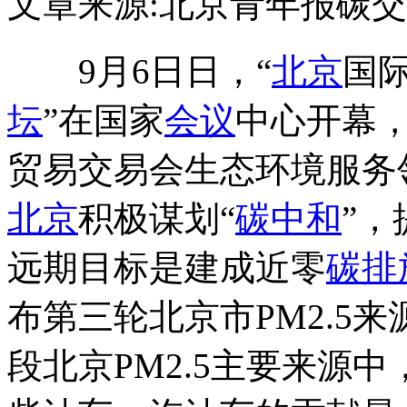
文章来源:北京青年报
碳交
9月6日日，“
北京
国
坛
”在国家
会议
中心开幕
贸易交易会生态环境服务
北京
积极谋划“
碳中和
”，
远期目标是建成近零
碳排
布第三轮北京市PM2.5
段北京PM2.5主要来源