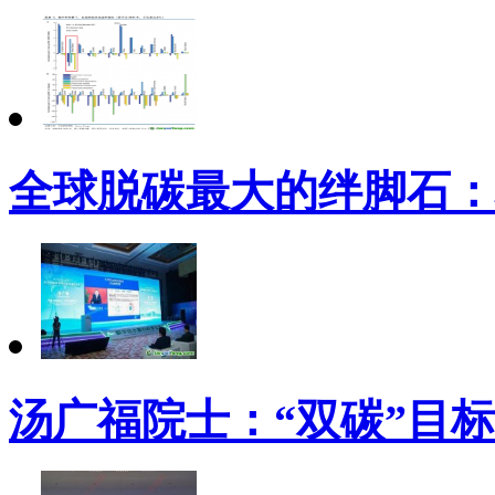
全球脱碳最大的绊脚石：
汤广福院士：“双碳”目