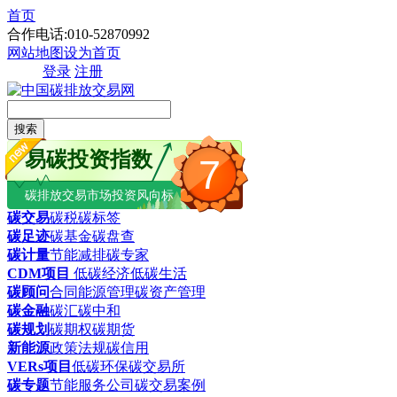
首页
合作电话:010-52870992
网站地图
设为首页
登录
注册
搜索
易碳投资指数
7
碳排放交易市场投资风向标
碳交易
碳税
碳标签
碳足迹
碳基金
碳盘查
碳计量
节能减排
碳专家
CDM项目
低碳经济
低碳生活
碳顾问
合同能源管理
碳资产管理
碳金融
碳汇
碳中和
碳规划
碳期权
碳期货
新能源
政策法规
碳信用
VERs项目
低碳环保
碳交易所
碳专题
节能服务公司
碳交易案例