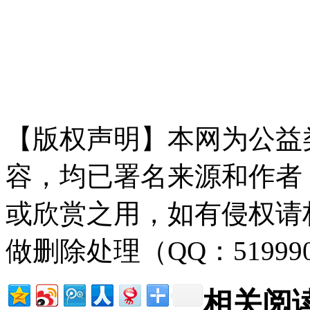
npai fan g.com
禸*嫆唻@洎：狆國湠棑倣茭昜
【版权声明】本网为公益
容，均已署名来源和作者
或欣赏之用，如有侵权请
做删除处理（QQ：51999
相关阅