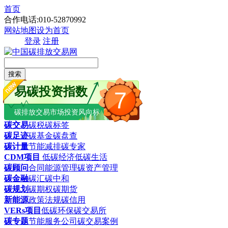
首页
合作电话:010-52870992
网站地图
设为首页
登录
注册
搜索
易碳投资指数
7
碳排放交易市场投资风向标
碳交易
碳税
碳标签
碳足迹
碳基金
碳盘查
碳计量
节能减排
碳专家
CDM项目
低碳经济
低碳生活
碳顾问
合同能源管理
碳资产管理
碳金融
碳汇
碳中和
碳规划
碳期权
碳期货
新能源
政策法规
碳信用
VERs项目
低碳环保
碳交易所
碳专题
节能服务公司
碳交易案例