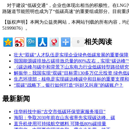
对于建设“低碳交通”，企业也体现出相当的积极性。在LNG
路隧道节能照明也成为了“低碳高速”的重要组成部分。目前重庆市
【版权声明】本网为公益类网站，本网站刊载的所有内容，均
51999076）。
相关阅读
0
壮大“双碳”人才队伍是实现企业绿色低碳发展的重要保障
我国能源碳排放占碳排放总量的80%左右，实现“碳达峰”
《碳达峰与碳中和背景下山东电力行业低碳转型路径研究
解振华：我国实现“双碳”目标需130多万亿元投资 绿色
生态环境部：核电是实现碳达峰碳中和目标的重要支撑和
“双碳”战略下，银行如何打造“叫好又叫座”的碳账户？
最新新闻
佳华科技中标“古交市低碳环保管家服务项目”
海阳：争取2030年前在山东省率先实现碳达峰、碳
直升机使用可持续航空燃料 可降低80%碳排量