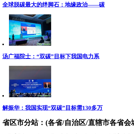
全球脱碳最大的绊脚石：地缘政治——碳
汤广福院士：“双碳”目标下我国电力系
解振华：我国实现“双碳”目标需130多万
省区市分站：(各省/自治区/直辖市各省