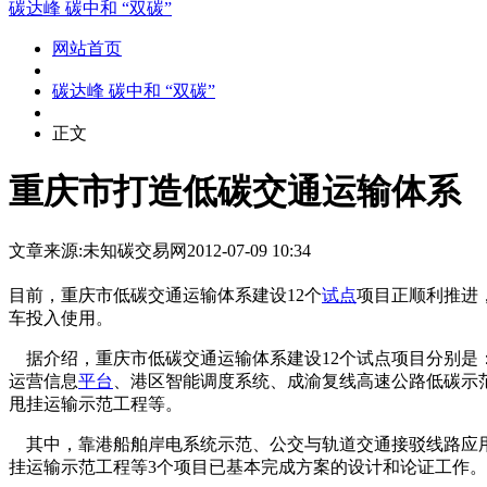
碳达峰 碳中和 “双碳”
网站首页
碳达峰 碳中和 “双碳”
正文
重庆市打造低碳交通运输体系
文章来源:未知
碳交易网
2012-07-09 10:34
目前，重庆市低碳交通运输体系建设12个
试点
项目正顺利推进，
车投入使用。
本+文`内/容/来/自:中-国-碳-排-放-网-tan pai fang . 
据介绍，重庆市低碳交通运输体系建设12个试点项目分别是
运营信息
平台
、港区智能调度系统、成渝复线高速公路低碳示
甩挂运输示范工程等。
其中，靠港船舶岸电系统示范、公交与轨道交通接驳线路应用
挂运输示范工程等3个项目已基本完成方案的设计和论证工作。