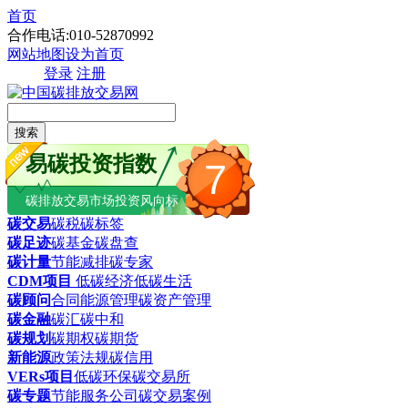
首页
合作电话:010-52870992
网站地图
设为首页
登录
注册
搜索
易碳投资指数
7
碳排放交易市场投资风向标
碳交易
碳税
碳标签
碳足迹
碳基金
碳盘查
碳计量
节能减排
碳专家
CDM项目
低碳经济
低碳生活
碳顾问
合同能源管理
碳资产管理
碳金融
碳汇
碳中和
碳规划
碳期权
碳期货
新能源
政策法规
碳信用
VERs项目
低碳环保
碳交易所
碳专题
节能服务公司
碳交易案例