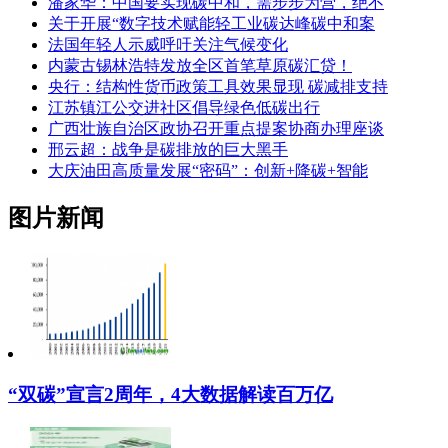
潘家华：中国要实现碳中和，需步步为营，绝不
关于开展“数字技术赋能轻工业碳达峰碳中和案
法国年轻人示威呼吁关注气候变化
内蒙古锡林浩特发放全区首笔草原碳汇贷！
央行：结构性货币政策工具效果显现 碳减排支持
江苏镇江公交进社区倡导绿色低碳出行
广西壮族自治区政协召开重点提案协商办理座谈
邢云超：战争是碳排放的巨大黑手
大庆油田高质量发展“密码”：创新+降碳+智能
图片新闻
“双碳”宣言2周年，4大数据解读百万亿