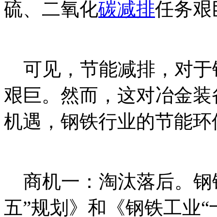
硫、二氧化
碳减排
任务艰
_碳+排.放_交^易=网 t a n pa 
可见，节能减排，对于
艰巨。然而，这对冶金装
机遇，钢铁行业的节能环
内/容/来/自:中-国-碳^排-放-交
商机一：淘汰落后。钢铁
五”规划》和《钢铁工业“