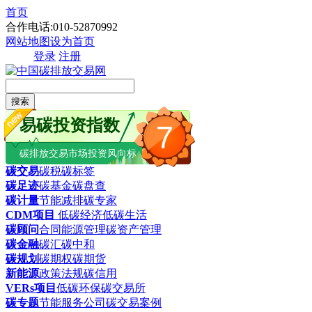
首页
合作电话:010-52870992
网站地图
设为首页
登录
注册
搜索
易碳投资指数
7
碳排放交易市场投资风向标
碳交易
碳税
碳标签
碳足迹
碳基金
碳盘查
碳计量
节能减排
碳专家
CDM项目
低碳经济
低碳生活
碳顾问
合同能源管理
碳资产管理
碳金融
碳汇
碳中和
碳规划
碳期权
碳期货
新能源
政策法规
碳信用
VERs项目
低碳环保
碳交易所
碳专题
节能服务公司
碳交易案例