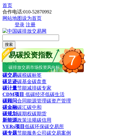
首页
合作电话:010-52870992
网站地图
设为首页
登录
注册
搜索
易碳投资指数
7
碳排放交易市场投资风向标
碳交易
碳税
碳标签
碳足迹
碳基金
碳盘查
碳计量
节能减排
碳专家
CDM项目
低碳经济
低碳生活
碳顾问
合同能源管理
碳资产管理
碳金融
碳汇
碳中和
碳规划
碳期权
碳期货
新能源
政策法规
碳信用
VERs项目
低碳环保
碳交易所
碳专题
节能服务公司
碳交易案例