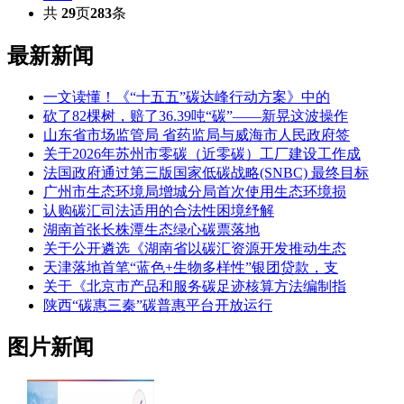
共
29
页
283
条
最新新闻
一文读懂！《“十五五”碳达峰行动方案》中的
砍了82棵树，赔了36.39吨“碳”——新晃这波操作
山东省市场监管局 省药监局与威海市人民政府签
关于2026年苏州市零碳（近零碳）工厂建设工作成
法国政府通过第三版国家低碳战略(SNBC) 最终目标
广州市生态环境局增城分局首次使用生态环境损
认购碳汇司法适用的合法性困境纾解
湖南首张长株潭生态绿心碳票落地
关于公开遴选《湖南省以碳汇资源开发推动生态
天津落地首笔“蓝色+生物多样性”银团贷款，支
关于《北京市产品和服务碳足迹核算方法编制指
陕西“碳惠三秦”碳普惠平台开放运行
图片新闻