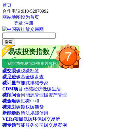
首页
合作电话:010-52870992
网站地图
设为首页
登录
注册
搜索
易碳投资指数
7
碳排放交易市场投资风向标
碳交易
碳税
碳标签
碳足迹
碳基金
碳盘查
碳计量
节能减排
碳专家
CDM项目
低碳经济
低碳生活
碳顾问
合同能源管理
碳资产管理
碳金融
碳汇
碳中和
碳规划
碳期权
碳期货
新能源
政策法规
碳信用
VERs项目
低碳环保
碳交易所
碳专题
节能服务公司
碳交易案例