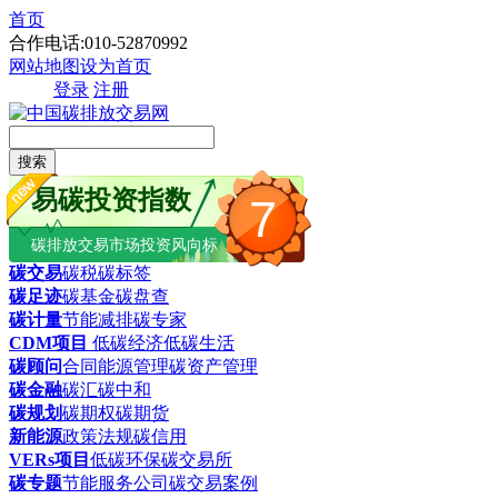
首页
合作电话:010-52870992
网站地图
设为首页
登录
注册
搜索
易碳投资指数
7
碳排放交易市场投资风向标
碳交易
碳税
碳标签
碳足迹
碳基金
碳盘查
碳计量
节能减排
碳专家
CDM项目
低碳经济
低碳生活
碳顾问
合同能源管理
碳资产管理
碳金融
碳汇
碳中和
碳规划
碳期权
碳期货
新能源
政策法规
碳信用
VERs项目
低碳环保
碳交易所
碳专题
节能服务公司
碳交易案例