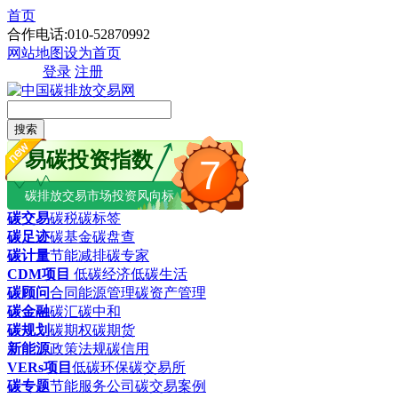
首页
合作电话:010-52870992
网站地图
设为首页
登录
注册
搜索
易碳投资指数
7
碳排放交易市场投资风向标
碳交易
碳税
碳标签
碳足迹
碳基金
碳盘查
碳计量
节能减排
碳专家
CDM项目
低碳经济
低碳生活
碳顾问
合同能源管理
碳资产管理
碳金融
碳汇
碳中和
碳规划
碳期权
碳期货
新能源
政策法规
碳信用
VERs项目
低碳环保
碳交易所
碳专题
节能服务公司
碳交易案例