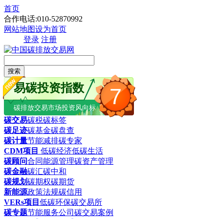
首页
合作电话:010-52870992
网站地图
设为首页
登录
注册
搜索
易碳投资指数
7
碳排放交易市场投资风向标
碳交易
碳税
碳标签
碳足迹
碳基金
碳盘查
碳计量
节能减排
碳专家
CDM项目
低碳经济
低碳生活
碳顾问
合同能源管理
碳资产管理
碳金融
碳汇
碳中和
碳规划
碳期权
碳期货
新能源
政策法规
碳信用
VERs项目
低碳环保
碳交易所
碳专题
节能服务公司
碳交易案例