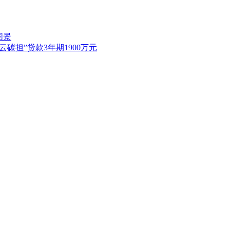
图景
碳担”贷款3年期1900万元