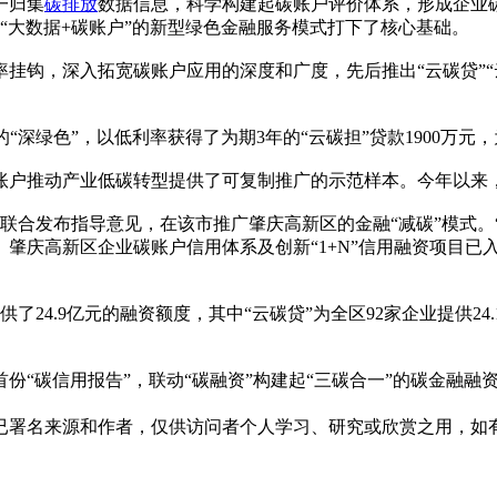
一归集
碳排放
数据信息，科学构建起碳账户评价体系，形成企业
“大数据+碳账户”的新型绿色金融服务模式打下了核心基础。
钩，深入拓宽碳账户应用的深度和广度，先后推出“云碳贷”“云
。
深绿色”，以低利率获得了为期3年的“云碳担”贷款1900万元
户推动产业低碳转型提供了可复制推广的示范样本。今年以来
合发布指导意见，在该市推广肇庆高新区的金融“减碳”模式。
肇庆高新区企业碳账户信用体系及创新“1+N”信用融资项目已入
4.9亿元的融资额度，其中“云碳贷”为全区92家企业提供24.
“碳信用报告”，联动“碳融资”构建起“三碳合一”的碳金融融
已署名来源和作者，仅供访问者个人学习、研究或欣赏之用，如