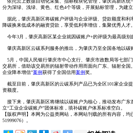
依托云上数据自动化采集、指标模块化管理，肇庆高新区统
分为深绿、浅绿、黄色、红色4个等级，开展贴标管理，为建立
据此，肇庆高新区将碳账户评级与企业评级、贷款额度和利率挂
降碳换来低成本的融资贷款，享受低利率增信，集聚优秀人才
今年3月，肇庆高新区某企业就因碳账户+的评级为最高级别的“
肇庆高新区云碳系列服务的推出，为肇庆乃至全国各地以碳账
5月，中国人民银行肇庆市中心支行、肇庆市政数局等七部门联
交易所，借助该交易所的辐射带动作用而面向广东、辐射全国。
企业降本增信”
案例
获得了全国信用
案例
奖。
截至目前，肇庆高新区的云碳系列产品已为全区101家企业提供了2
资额度。
接下来，肇庆高新区将继续以碳账户为核心，推动发布广东首份
立“工业企业碳账户”团体标准，填补碳账户体系标准空白。
【版权声明】本网为公益类网站，本网站刊载的所有内容，均
51999076）。