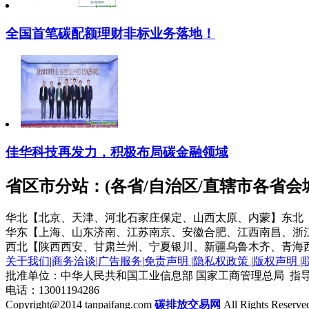
全国首笔碳配额理财非标业务落地！
佳华科技再发力，积极布局碳金融领域
省区市分站：(各省/自治区/直辖市各省
华北【北京、天津、河北石家庄保定、山西太原、内蒙】
东北
华东【上海、山东济南、江苏南京、安徽合肥、江西南昌、浙
西北【陕西西安、甘肃兰州、宁夏银川、新疆乌鲁木齐、青海
关于我们
|
商务洽谈
|
广告服务
|
免责声明
|
隐私权政策
|
版权声明
|
批准单位：中华人民共和国工业信息部 国家工商管理总局 指导
电话：13001194286
Copyright@2014 tanpaifang.com
碳排放交易网
All Rights Reserve