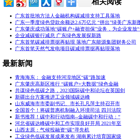
相关阅读
广东首批地方法人金融机构碳减排支持工具落地
广东一季度绿色贷款余额达2.6万亿元 “拼出”绿美广东新
广东肇庆成功落地“碳账户+融资担保”业务，为企业发放“云
企业减碳银行减息 广东绿色发展探新路
广东首笔碳减排票据再贴现 落地广东能源集团财务公司
广东首笔天然气发电项目碳减排票据再贴现落地
最新新闻
青海海东： 金融支持河湟地区“碳”路加速
广东肇庆高新区推行 “碳账户+大数据”绿色金融
共谋绿色低碳之路，2023国际碳中和论坛在英国剑
新疆出台方案推进工业领域碳达峰
山东威海市市委副书记、市长孔凡萍主持召开市
全国首个！将碳普惠机制融入环境司法 四川法院
新书推荐！碳中和行动指南--金融碳中和行动：“
河北省碳达峰碳中和工作实现良好开局 2021年至
山西太原：气候投融资“碳”寻先机
工业绿色低碳发展成果发布 湖南累计培育国家级