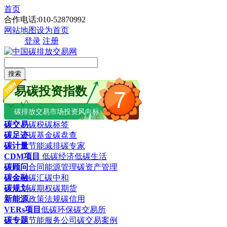
首页
合作电话:010-52870992
网站地图
设为首页
登录
注册
搜索
易碳投资指数
7
碳排放交易市场投资风向标
碳交易
碳税
碳标签
碳足迹
碳基金
碳盘查
碳计量
节能减排
碳专家
CDM项目
低碳经济
低碳生活
碳顾问
合同能源管理
碳资产管理
碳金融
碳汇
碳中和
碳规划
碳期权
碳期货
新能源
政策法规
碳信用
VERs项目
低碳环保
碳交易所
碳专题
节能服务公司
碳交易案例