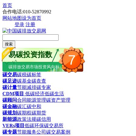
首页
合作电话:010-52870992
网站地图
设为首页
登录
注册
搜索
易碳投资指数
7
碳排放交易市场投资风向标
碳交易
碳税
碳标签
碳足迹
碳基金
碳盘查
碳计量
节能减排
碳专家
CDM项目
低碳经济
低碳生活
碳顾问
合同能源管理
碳资产管理
碳金融
碳汇
碳中和
碳规划
碳期权
碳期货
新能源
政策法规
碳信用
VERs项目
低碳环保
碳交易所
碳专题
节能服务公司
碳交易案例