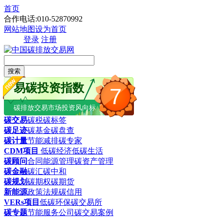
首页
合作电话:010-52870992
网站地图
设为首页
登录
注册
搜索
易碳投资指数
7
碳排放交易市场投资风向标
碳交易
碳税
碳标签
碳足迹
碳基金
碳盘查
碳计量
节能减排
碳专家
CDM项目
低碳经济
低碳生活
碳顾问
合同能源管理
碳资产管理
碳金融
碳汇
碳中和
碳规划
碳期权
碳期货
新能源
政策法规
碳信用
VERs项目
低碳环保
碳交易所
碳专题
节能服务公司
碳交易案例