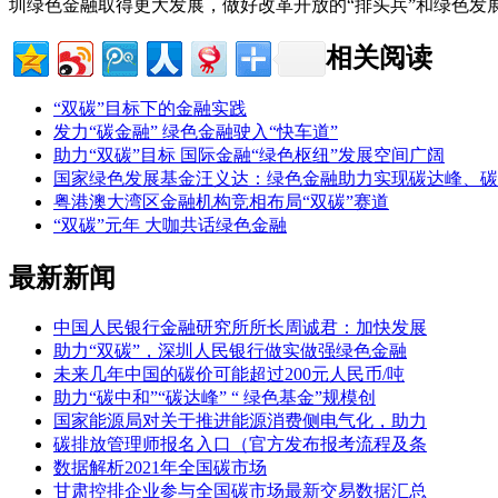
圳绿色金融取得更大发展，做好改革开放的“排头兵”和绿色发展
相关阅读
“双碳”目标下的金融实践
发力“碳金融” 绿色金融驶入“快车道”
助力“双碳”目标 国际金融“绿色枢纽”发展空间广阔
国家绿色发展基金汪义达：绿色金融助力实现碳达峰、碳
粤港澳大湾区金融机构竞相布局“双碳”赛道
“双碳”元年 大咖共话绿色金融
最新新闻
中国人民银行金融研究所所长周诚君：加快发展
助力“双碳”，深圳人民银行做实做强绿色金融
未来几年中国的碳价可能超过200元人民币/吨
助力“碳中和”“碳达峰” “ 绿色基金”规模创
国家能源局对关于推进能源消费侧电气化，助力
碳排放管理师报名入口（官方发布报考流程及条
数据解析2021年全国碳市场
甘肃控排企业参与全国碳市场最新交易数据汇总