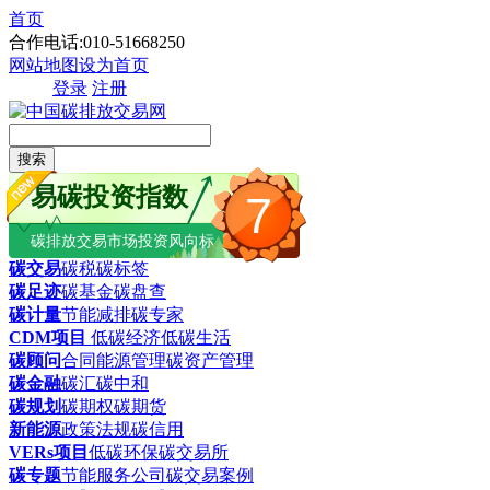
首页
合作电话:010-51668250
网站地图
设为首页
登录
注册
搜索
易碳投资指数
7
碳排放交易市场投资风向标
碳交易
碳税
碳标签
碳足迹
碳基金
碳盘查
碳计量
节能减排
碳专家
CDM项目
低碳经济
低碳生活
碳顾问
合同能源管理
碳资产管理
碳金融
碳汇
碳中和
碳规划
碳期权
碳期货
新能源
政策法规
碳信用
VERs项目
低碳环保
碳交易所
碳专题
节能服务公司
碳交易案例