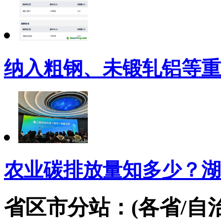
纳入粗钢、未锻轧铝等重
农业碳排放量知多少？湖
省区市分站：(各省/自