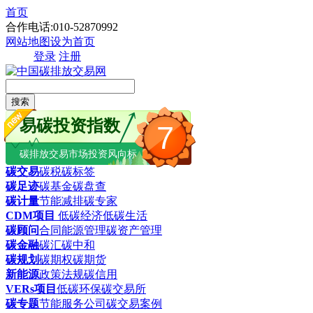
首页
合作电话:010-52870992
网站地图
设为首页
登录
注册
搜索
易碳投资指数
7
碳排放交易市场投资风向标
碳交易
碳税
碳标签
碳足迹
碳基金
碳盘查
碳计量
节能减排
碳专家
CDM项目
低碳经济
低碳生活
碳顾问
合同能源管理
碳资产管理
碳金融
碳汇
碳中和
碳规划
碳期权
碳期货
新能源
政策法规
碳信用
VERs项目
低碳环保
碳交易所
碳专题
节能服务公司
碳交易案例