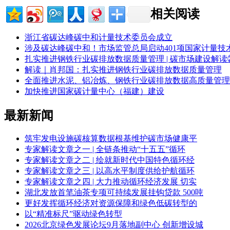
相关阅读
浙江省碳达峰碳中和计量技术委员会成立
涉及碳达峰碳中和！市场监管总局启动401项国家计量技
扎实推进钢铁行业碳排放数据质量管理 | 碳市场建设解读
解读｜肖邦国：扎实推进钢铁行业碳排放数据质量管理
全面推进水泥、铝冶炼、钢铁行业碳排放数据高质量管理
加快推进国家碳计量中心（福建）建设
最新新闻
筑牢发电设施碳核算数据根基维护碳市场健康平
专家解读文章之一 | 全链条推动“十五五”循环
专家解读文章之二 | 绘就新时代中国特色循环经
专家解读文章之三 | 以高水平制度供给护航循环
专家解读文章之四 | 大力推动循环经济发展 切实
湖北发放首笔油茶专项可持续发展挂钩贷款 500吨
更好发挥循环经济对资源保障和绿色低碳转型的
以“精准标尺”驱动绿色转型
2026北京绿色发展论坛9月落地副中心 创新增设城