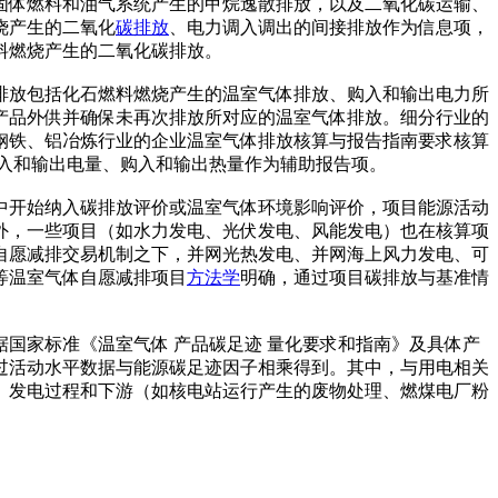
固体燃料和油气系统产生的甲烷逸散排放，以及二氧化碳运输、
烧产生的二氧化
碳排放
、电力调入调出的间接排放作为信息项，
料燃烧产生的二氧化碳排放。
排放包括化石燃料燃烧产生的温室气体排放、购入和输出电力所
产品外供并确保未再次排放所对应的温室气体排放。细分行业的
钢铁、铝冶炼行业的企业温室气体排放核算与报告指南要求核算
入和输出电量、购入和输出热量作为辅助报告项。
中开始纳入碳排放评价或温室气体环境影响评价，项目能源活动
外，一些项目（如水力发电、光伏发电、风能发电）也在核算项
自愿减排交易机制之下，并网光热发电、并网海上风力发电、可
等温室气体自愿减排项目
方法学
明确，通过项目碳排放与基准情
据国家标准《温室气体 产品碳足迹 量化要求和指南》及具体产
过活动水平数据与能源碳足迹因子相乘得到。其中，与用电相关
、发电过程和下游（如核电站运行产生的废物处理、燃煤电厂粉