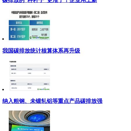
碳排放的“秤杆子”更准了！企业用上新
我国碳排放统计核算体系再升级
纳入粗钢、未锻轧铝等重点产品碳排放强