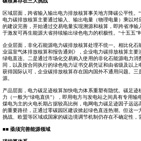
碳核算存在三大挑战
区域层面，跨省输入输出电力排放核算事关地方降碳公平性。“
电力碳排放核算主要通过输入、输出电量（物理电量）乘以对
的建设完善，开始通过交易电量实现溯源和核算，即跨省净输
于激发可再生能源大省持续输出绿色电力的积极性。“十五五
企业层面，非化石能源电力碳排放核算处理不统一。相比化石
业温室气体排放核算和报告通则》，企业电力碳排放核算主要
绿电直连。二是通过市场化交易购入使用的非化石能源电力消
同，以及按合同执行的绿色电力证书交易凭证和由省级及以上
获得国际认可，企业碳排放核算存在国内国外不通用问题。三
源。
产品层面，电力碳足迹核算加快电力体系重塑有隐忧。碳足迹
力（一般为“绿电直供”），即用电方与发电站之间具有专用
煤电为主的火电长期占据较高比例，电网电力碳足迹因子远远
的重要路径，正通过零碳园区建设掀起绿色直连热潮。但这一
挑战、欧盟等区域或国家的碳边境调节机制仍存在不确定性，
■■ 亟须完善能源领域