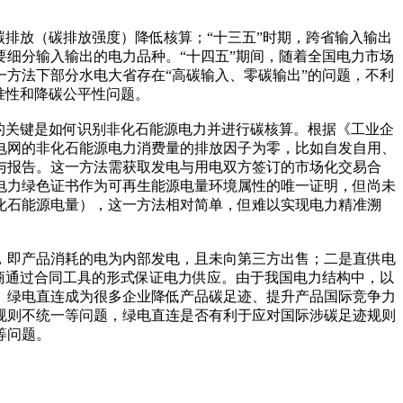
排放（碳排放强度）降低核算；“十三五”时期，跨省输入输出
细分输入输出的电力品种。“十四五”期间，随着全国电力市场
方法下部分水电大省存在“高碳输入、零碳输出”的问题，不利
准性和降碳公平性问题。
的关键是如何识别非化石能源电力并进行碳核算。根据《工业企
电网的非化石能源电力消费量的排放因子为零，比如自发自用、
与报告。这一方法需获取发电与用电双方签订的市场化交易合
电力绿色证书作为可再生能源电量环境属性的唯一证明，但尚未
化石能源电量），这一方法相对简单，但难以实现电力精准溯
，即产品消耗的电为内部发电，且未向第三方出售；二是直供电
商通过合同工具的形式保证电力供应。由于我国电力结构中，以
、绿电直连成为很多企业降低产品碳足迹、提升产品国际竞争力
规则不统一等问题，绿电直连是否有利于应对国际涉碳足迹规则
等问题。