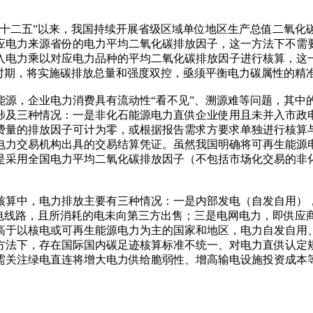
十二五”以来，我国持续开展省级区域单位地区生产总值二氧化碳
应电力来源省份的电力平均二氧化碳排放因子，这一方法下不需要
入电力乘以对应电力品种的平均二氧化碳排放因子进行核算，这一
”时期，将实施碳排放总量和强度双控，亟须平衡电力碳属性的精
能源，企业电力消费具有流动性“看不见”、溯源难等问题，其中
涉及三种情况：一是非化石能源电力直供企业使用且未并入市政
费量的排放因子可计为零，或根据报告需求方要求单独进行核算
电力交易机构出具的交易结算凭证。虽然我国明确将可再生能源
是采用全国电力平均二氧化碳排放因子（不包括市场化交易的非
核算中，电力排放主要有三种情况：一是内部发电（自发自用）
输电线路，且所消耗的电未向第三方出售；三是电网电力，即供应
高于以核电或可再生能源电力为主的国家和地区，电力自发自用
方法下，存在国际国内碳足迹核算标准不统一、对电力直供认定
需关注绿电直连将增大电力供给脆弱性、增高输电设施投资成本