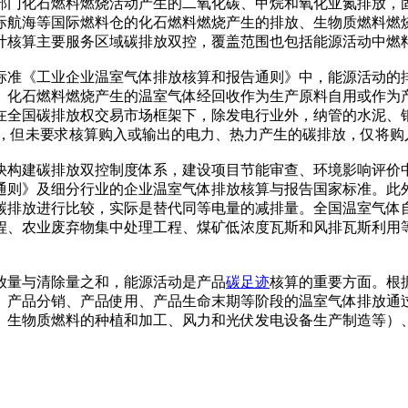
部门化石燃料燃烧活动产生的二氧化碳、甲烷和氧化亚氮排放，
际航海等国际燃料仓的化石燃料燃烧产生的排放、生物质燃料燃
计核算主要服务区域碳排放双控，覆盖范围也包括能源活动中燃
标准《工业企业温室气体排放核算和报告通则》中，能源活动的
、化石燃料燃烧产生的温室气体经回收作为生产原料自用或作为
在全国碳排放权交易市场框架下，除发电行业外，纳管的水泥、
放，但未要求核算购入或输出的电力、热力产生的碳排放，仅将购
快构建碳排放双控制度体系，建设项目节能审查、环境影响评价
通则》及细分行业的企业温室气体排放核算与报告国家标准。此
碳排放进行比较，实际是替代同等电量的减排量。全国温室气体
程、农业废弃物集中处理工程、煤矿低浓度瓦斯和风排瓦斯利用
放量与清除量之和，能源活动是产品
碳足迹
核算的重要方面。根
、产品分销、产品使用、产品生命末期等阶段的温室气体排放通
、生物质燃料的种植和加工、风力和光伏发电设备生产制造等）