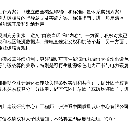
工作方案》《建立健全碳达峰碳中和标准计量体系实施方案》
电力碳核算的指导意见及实施方案、标准指南，进一步厘清区
碳能源开发和消纳利用。
充分衔接，避免“自说自话”和“内卷”。一方面，积极对接已
家和地区能源数据库、绿电直连定义权和供给垄断；另一方面，
能源碳核算规则。
力碳核算补偿机制，更好调动可再生能源电力输出大省输出绿色
等与碳核算的关系，特别是可再生能源绿色电力证书与电力碳属
和推动企业开展化石能源关键参数实测和共享），提升因子核算
技术探索核算分时分压电力温室气体排放因子或碳足迹因子，进
四川建设研究中心）工程师；张浩系中国质量认证中心有限公司
有侵权请权利人予以告知，本站将立即做删除处理（QQ：