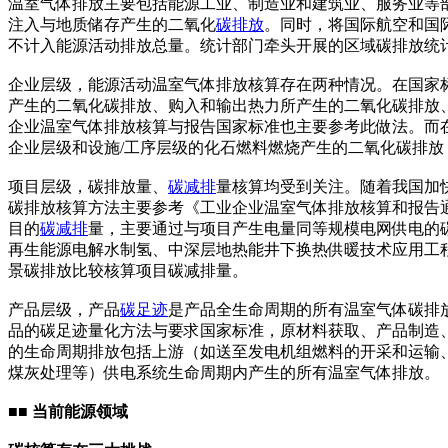
温室气体排放主要包括能源工业、制造业和建筑业、服务业等
注入与地质储存产生的二氧化
碳排放
。同时，将国际航空和国
不计入能源活动排放总量。统计部门牵头开展的区域碳排放统
企业层级，能源活动温室气体排放核算存在两种情况。在国家
产生的二氧化碳排放、购入和输出热力所产生的二氧化碳排放
企业温室气体排放核算与报告国家标准也主要参考此做法。而
企业层级和设施/工序层级的化石燃料燃烧产生的二氧化碳排
项目层级，碳排放量、
碳减排
量核算均受到关注。随着我国加
碳排放核算方法主要参考《工业企业温室气体排放核算和报告
目的
碳减排
量，主要通过与项目产生电量同等规模电网供电的
再生能源电解水制氢、中深层地热能井下换热供暖技术应用工
景碳排放比较核算项目碳减排量。
产品层级，产品
碳足迹
是产品全生命周期的所有温室气体碳排
品的碳足迹量化方法与要求国家标准，原材料获取、产品制造
的生命周期排放包括上游（如送至发电机组燃料的开采和运输
煤灰处理等）供电系统生命周期内产生的所有温室气体排放。
■■ 当前能源领域