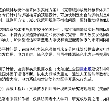
范的碳排放统计核算体系实施方案》《完善碳排放统计核算体系
有专门针对能源碳核算的顶层设计。可加快制定出台能源特别是
则、规则和方法，减少政策和规则不衔接问题，更好推动绿色低
制温室气体排放具有较强的国际性，需将我国能源实际与国际规则
实际、不符合发展趋势的规定和要求修订完善，着力改变发达国
影响力，加快塑造适应新型电力系统和新型能源体系的未来国际
公平性问题，在绿色电力绿色溢价尚未充分体现阶段探索建立电
自发自用、电力直供、绿色交易、可再生能源绿色电力证书交易
因子计量、监测和实景数据收集（比如通过全国
碳市场
建设引导
破国外因子话语垄断。以电力领域为重点，通过人工智能等数智
和消费大省、电力系统相对封闭的地区等开展先行先试。
心）高级工程师；文新茹系四川省环境政策研究与规划院（美丽
已署名来源和作者，仅供访问者个人学习、研究或欣赏之用，如