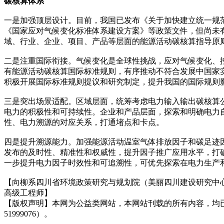
碳核算体系
一是加强顶层设计。目前，我国已发布《关于加快建立统一规
《国家应对气候变化标准体系建设方案》等政策文件，但尚未
域、行业、企业、项目、产品等层面的能源活动碳核算指导原
二是注重国际衔接。气候变化是全球性挑战，应对气候变化、控
有能源活动碳核算国际标准规则，有序推动不符合发展中国家
积极开展国际标准规则提议和研究制定，提升我国的国际规则
三是突出场景适配。区域层面，统筹考虑电力输入输出碳核算
电力的积极性和可持续性。企业和产品层面，探索和明确电力
性、电力溯源的对应关系，打通堵点和卡点。
四是提升溯源能力。加强能源活动温室气体排放因子和碳足迹
发布的及时性、精准性和权威性，提升因子推广应用水平，打
一步提升电力因子时效性和可追溯性，可优先探索在电力生产
【向柳系四川省环境政策研究与规划院（美丽四川建设研究中
高级工程师】
【版权声明】本网为公益类网站，本网站刊载的所有内容，均
51999076）。