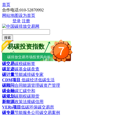
首页
合作电话:010-52870992
网站地图
设为首页
登录
注册
搜索
易碳投资指数
7
碳排放交易市场投资风向标
碳交易
碳税
碳标签
碳足迹
碳基金
碳盘查
碳计量
节能减排
碳专家
CDM项目
低碳经济
低碳生活
碳顾问
合同能源管理
碳资产管理
碳金融
碳汇
碳中和
碳规划
碳期权
碳期货
新能源
政策法规
碳信用
VERs项目
低碳环保
碳交易所
碳专题
节能服务公司
碳交易案例