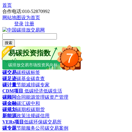
首页
合作电话:010-52870992
网站地图
设为首页
登录
注册
搜索
易碳投资指数
7
碳排放交易市场投资风向标
碳交易
碳税
碳标签
碳足迹
碳基金
碳盘查
碳计量
节能减排
碳专家
CDM项目
低碳经济
低碳生活
碳顾问
合同能源管理
碳资产管理
碳金融
碳汇
碳中和
碳规划
碳期权
碳期货
新能源
政策法规
碳信用
VERs项目
低碳环保
碳交易所
碳专题
节能服务公司
碳交易案例