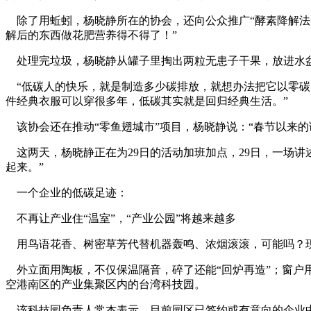
除了用蚯蚓，杨晓静所在的协会，还向公众推广“酵素降解法”
解后的东西做花肥营养得不得了！”
处理完垃圾，杨晓静从罐子里掏出两粒无患子干果，放进水盆
“低碳人的快乐，就是制造多少碳排放，就想办法把它以零碳的
件经典衣服可以穿很多年，低碳其实就是回归经典生活。”
內/容
该协会还在推动“零鱼翅城市”项目，杨晓静说：“春节以来的
这两天，杨晓静正在为29日的活动加班加点，29日，一场讲
起来。”
一个企业的低碳足迹：
不再让产业住“温室”，“产业公园”将越来越多
本`文@内-容-来-自
用鸟语花香、树密草芳代替机器轰鸣、浓烟滚滚，可能吗？现
外立面用陶板，不仅保温隔音，碎了还能“回炉再造”；窗户
空港南区的产业集聚区内的台湾科技园。
禸嫆@唻洎：狆國湠棑倣
该科技园负责人常杰表示，目前园区已签约或有意向的企业中