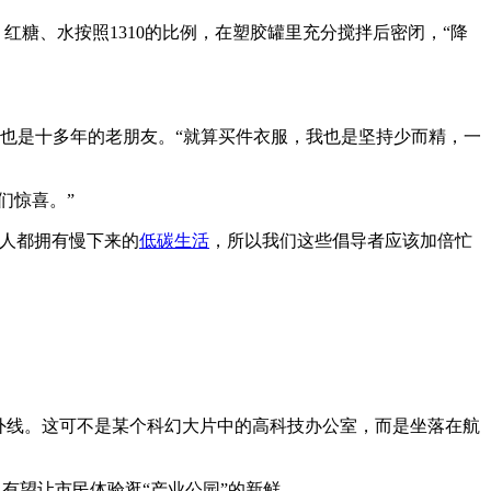
糖、水按照1310的比例，在塑胶罐里充分搅拌后密闭，“降
子也是十多年的老朋友。“就算买件衣服，我也是坚持少而精，一
们惊喜。”
个人都拥有慢下来的
低碳生活
，所以我们这些倡导者应该加倍忙
自：中`国`碳`排*放*交*易^网 t a np ai fan g.com
外线。这可不是某个科幻大片中的高科技办公室，而是坐落在航
，有望让市民体验逛“产业公园”的新鲜。