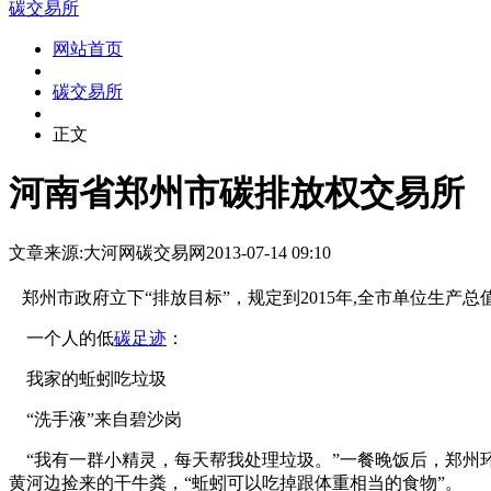
碳交易所
网站首页
碳交易所
正文
河南省郑州市碳排放权交易所
文章来源:大河网
碳交易网
2013-07-14 09:10
郑州市政府立下“排放目标”，规定到2015年,全市单位生产总
一个人的低
碳足迹
：
我家的蚯蚓吃垃圾
“洗手液”来自碧沙岗
“我有一群小精灵，每天帮我处理垃圾。”一餐晚饭后，郑州
黄河边捡来的干牛粪，“蚯蚓可以吃掉跟体重相当的食物”。
本`