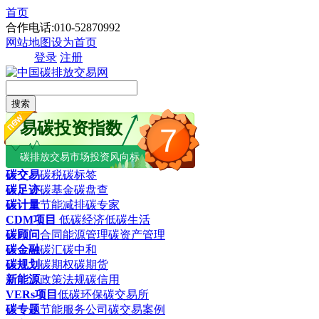
首页
合作电话:010-52870992
网站地图
设为首页
登录
注册
搜索
易碳投资指数
7
碳排放交易市场投资风向标
碳交易
碳税
碳标签
碳足迹
碳基金
碳盘查
碳计量
节能减排
碳专家
CDM项目
低碳经济
低碳生活
碳顾问
合同能源管理
碳资产管理
碳金融
碳汇
碳中和
碳规划
碳期权
碳期货
新能源
政策法规
碳信用
VERs项目
低碳环保
碳交易所
碳专题
节能服务公司
碳交易案例