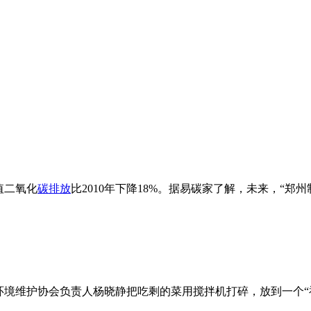
值二氧化
碳排放
比2010年下降18%。据易碳家了解，未来，“郑
环境维护协会负责人杨晓静把吃剩的菜用搅拌机打碎，放到一个“
文@内-容-来-自；中^国_碳0排0放^交-易=网 ta n pa i fa ng . co m