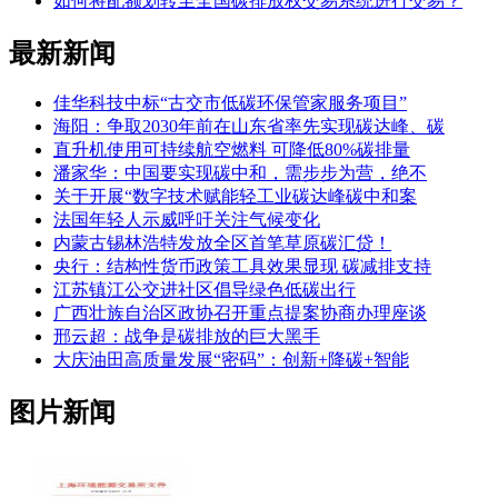
如何将配额划转至全国碳排放权交易系统进行交易？
最新新闻
佳华科技中标“古交市低碳环保管家服务项目”
海阳：争取2030年前在山东省率先实现碳达峰、碳
直升机使用可持续航空燃料 可降低80%碳排量
潘家华：中国要实现碳中和，需步步为营，绝不
关于开展“数字技术赋能轻工业碳达峰碳中和案
法国年轻人示威呼吁关注气候变化
内蒙古锡林浩特发放全区首笔草原碳汇贷！
央行：结构性货币政策工具效果显现 碳减排支持
江苏镇江公交进社区倡导绿色低碳出行
广西壮族自治区政协召开重点提案协商办理座谈
邢云超：战争是碳排放的巨大黑手
大庆油田高质量发展“密码”：创新+降碳+智能
图片新闻