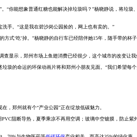
。“你能想象普通红糖也能解决掉垃圾吗？”杨晓静说，将垃圾、红
洗手。“这是我在碧沙岗公园捡的，网上也有卖的。”
方式‘吃’掉。”杨晓静的自行车已经陪伴她15年，随手带的杯
/來/自:中-國/碳-排*放^交%易#網-tan p a i fang . com
调查显示，郑州市场上鱼翅消费已经很少，这个城市的改变让我
述垃圾的命运的环保动画片将和郑州小朋友见面。“我们希望每
；中^国_碳0排0放^交-易=网 ta n pa i fa ng . co m
在，郑州就有个“产业公园”正在绽放低碳魅力。
本+文+内.容.来.
用PVC阻断导热，夏季乘凉不再用空调；玻璃中空镀膜，防止紫
茭昜蛧 τāńｐāīｆāńɡ.ｃōｍ
，70%与生物医药等
低碳环保
产业相关。而高达35%的绿化率