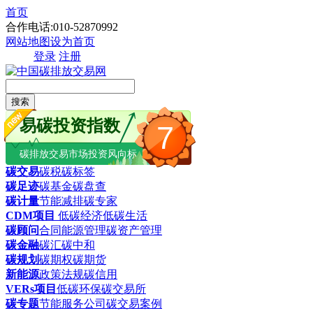
首页
合作电话:010-52870992
网站地图
设为首页
登录
注册
搜索
易碳投资指数
7
碳排放交易市场投资风向标
碳交易
碳税
碳标签
碳足迹
碳基金
碳盘查
碳计量
节能减排
碳专家
CDM项目
低碳经济
低碳生活
碳顾问
合同能源管理
碳资产管理
碳金融
碳汇
碳中和
碳规划
碳期权
碳期货
新能源
政策法规
碳信用
VERs项目
低碳环保
碳交易所
碳专题
节能服务公司
碳交易案例